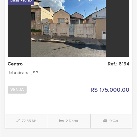
Casas Padrão
Centro
Ref.: 6194
Jaboticabal, SP
R$ 175.000,00
VENDA
72.35 M²
2 Dorm.
0 Gar.