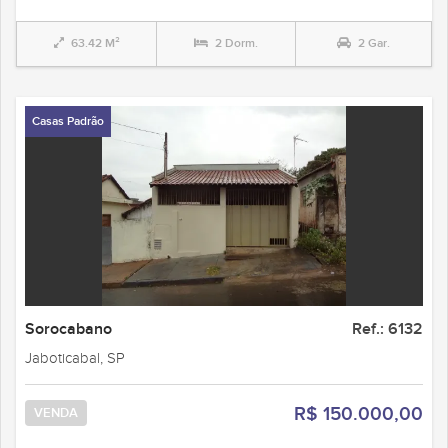
63.42 M²
2 Dorm.
2 Gar.
Casas Padrão
Sorocabano
Ref.: 6132
Jaboticabal, SP
R$ 150.000,00
VENDA