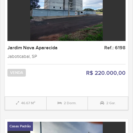
Jardim Nova Aparecida
Ref.: 6198
Jaboticabal, SP
R$ 220.000,00
VENDA
46.67 M²
2 Dorm.
2 Gar.
Casas Padrão