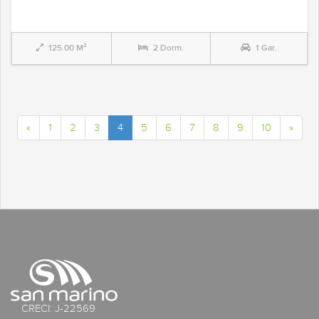
125.00 M²
2 Dorm.
1 Gar.
«
1
2
3
4
5
6
7
8
9
10
»
CRECI: J-22569