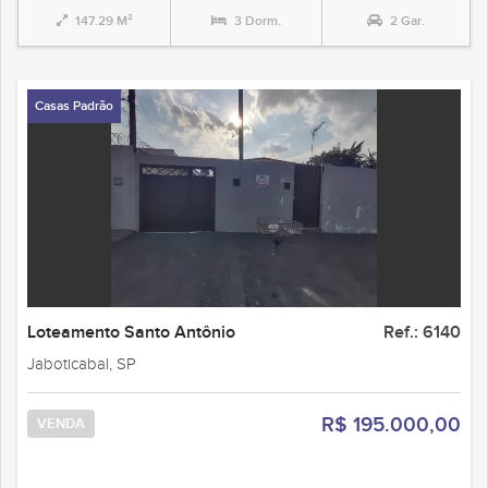
147.29 M²
3 Dorm.
2 Gar.
Casas Padrão
Loteamento Santo Antônio
Ref.: 6140
Jaboticabal, SP
R$ 195.000,00
VENDA