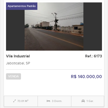
Apartamentos Padrão
Vila Industrial
Ref.: 6173
Jaboticabal, SP
R$ 140.000,00
VENDA
73.01 M²
3 Dorm.
1 Gar.