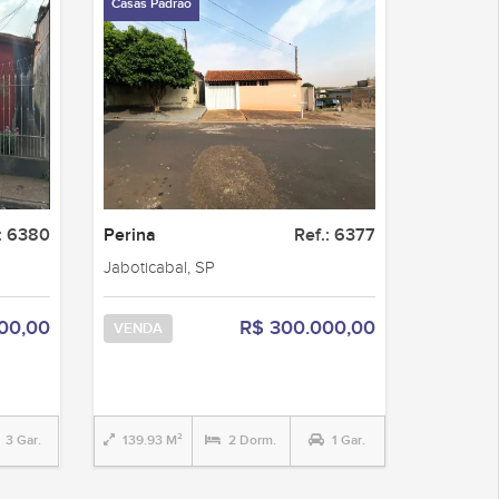
Casas Padrão
: 6380
Perina
Ref.: 6377
Jaboticabal, SP
00,00
R$ 300.000,00
VENDA
3 Gar.
139.93 M²
2 Dorm.
1 Gar.