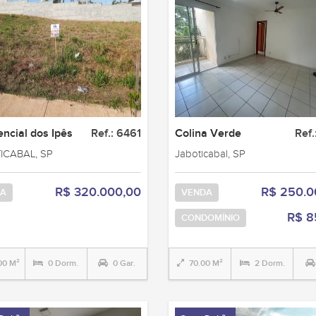
ncial dos Ipês
Ref.: 6461
Colina Verde
Ref.
ICABAL, SP
Jaboticabal, SP
R$ 320.000,00
R$ 250.0
A
VENDA
R$ 8
CONDOMÍNIO
00 M²
0 Dorm.
0 Gar.
70.00 M²
2 Dorm.