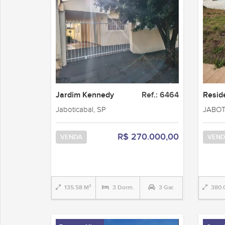
Jardim Kennedy
Ref.: 6464
Reside
Jaboticabal, SP
JABOT
R$ 270.000,00
VENDA
VEND
135.58 M²
3 Dorm.
3 Gar.
380.