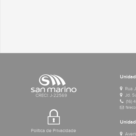
Unidad
Rua J
Jd. Su
CRECI: J-22569
(16) 
faleco
Unida
Política de Privacidade
Avenid