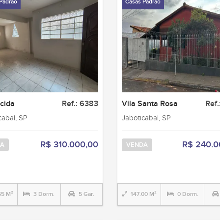
Padrão
Casas Padrão
cida
Ref.: 6383
Vila Santa Rosa
Ref.
cabal, SP
Jaboticabal, SP
R$ 310.000,00
R$ 240.0
A
VENDA
55 M²
3 Dorm.
5 Gar.
147.00 M²
0 Dorm.