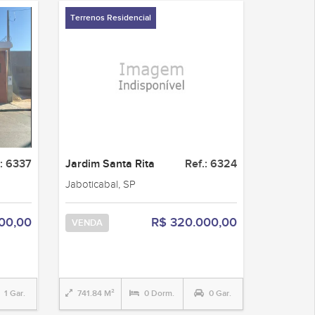
Terrenos Residencial
.: 6337
Jardim Santa Rita
Ref.: 6324
Jaboticabal, SP
00,00
R$ 320.000,00
VENDA
1 Gar.
741.84 M²
0 Dorm.
0 Gar.