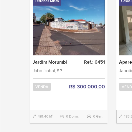
Terrenos Misto
Casas 
Jardim Morumbi
Ref.: 6451
Apare
Jaboticabal, SP
Jaboti
R$ 300.000,00
VENDA
VEND
481.40 M²
0 Dorm.
0 Gar.
183.