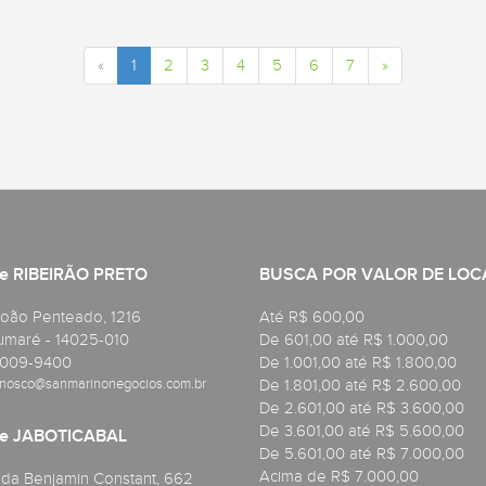
«
1
2
3
4
5
6
7
»
e RIBEIRÃO PRETO
BUSCA POR VALOR DE LO
oão Penteado, 1216
Até R$ 600,00
maré - 14025-010
De 601,00 até R$ 1.000,00
4009-9400
De 1.001,00 até R$ 1.800,00
nosco@sanmarinonegocios.com.br
De 1.801,00 até R$ 2.600,00
De 2.601,00 até R$ 3.600,00
De 3.601,00 até R$ 5.600,00
de JABOTICABAL
De 5.601,00 até R$ 7.000,00
Acima de R$ 7.000,00
a Benjamin Constant, 662