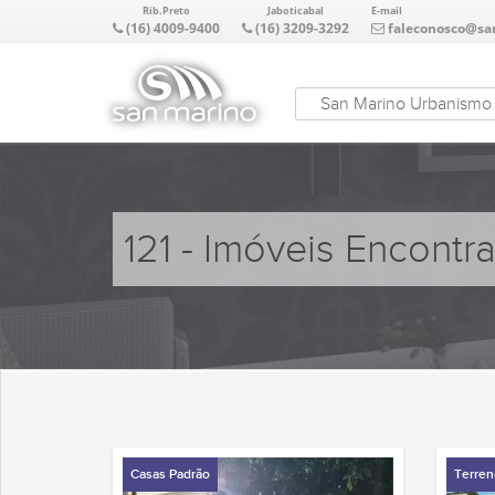
Rib.Preto
Jaboticabal
E-mail
(16) 4009-9400
(16) 3209-3292
faleconosco@sa
San Marino Urbanismo
121 - Imóveis Encontr
Casas Padrão
Terren