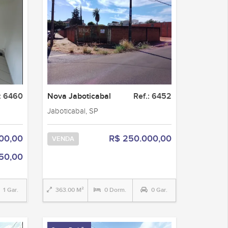
: 6460
Nova Jaboticabal
Ref.: 6452
Jaboticabal, SP
00,00
R$ 250.000,00
VENDA
50,00
1 Gar.
363.00 M²
0 Dorm.
0 Gar.