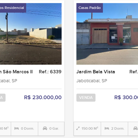
os Residencial
Casas Padrão
m São Marcos II
Ref.: 6339
Jardim Bela Vista
Ref
cabal, SP
Jaboticabal, SP
R$ 230.000,00
R$ 300.0
A
VENDA
00 M²
0 Dorm.
0 Gar.
150.00 M²
2 Dorm.