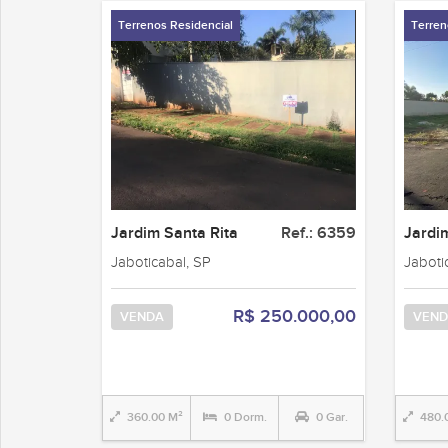
Terrenos Residencial
Terren
Jardim Santa Rita
Ref.: 6359
Jardi
Jaboticabal, SP
Jaboti
R$ 250.000,00
VENDA
VEND
360.00 M²
0 Dorm.
0 Gar.
480.