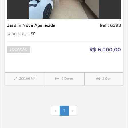
Jardim Nova Aparecida
Ref.: 6393
Jaboticabal, SP
R$ 6.000,00
LOCAÇÃO
200.00 M²
6 Dorm.
2 Gar.
«
1
»