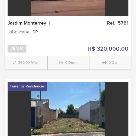
Jardim Monterrey II
Ref.: 5781
Jaboticabal, SP
R$ 320.000,00
VENDA
360.00 M²m²
0 Dorm.
0 Gar.
Terrenos Residencial