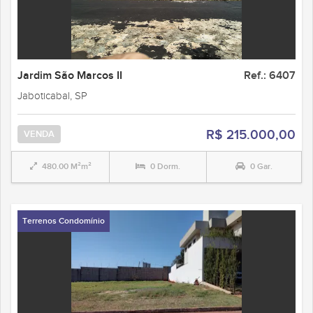
Jardim São Marcos II
Ref.: 6407
Jaboticabal, SP
R$ 215.000,00
VENDA
480.00 M²m²
0 Dorm.
0 Gar.
Terrenos Condomínio