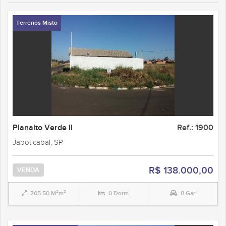
Terrenos Misto
Planalto Verde II
Ref.: 1900
Jaboticabal, SP
R$ 138.000,00
VENDA
205.50 M²m²
0 Dorm.
0 Gar.