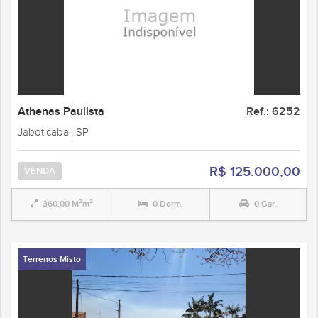
Athenas Paulista
Ref.: 6252
Jaboticabal, SP
R$ 125.000,00
VENDA
360.00 M²m²
0 Dorm.
0 Gar.
Terrenos Misto