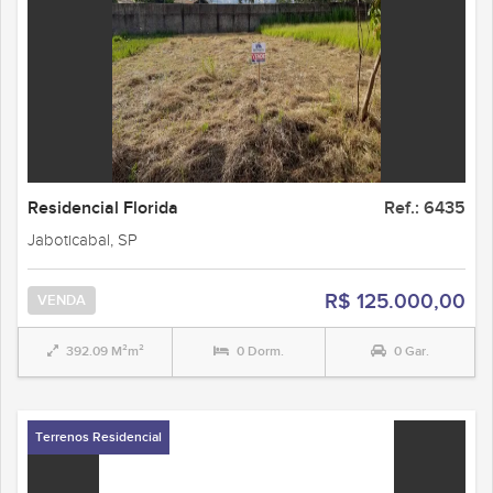
Residencial Florida
Ref.: 6435
Jaboticabal, SP
R$ 125.000,00
VENDA
392.09 M²m²
0 Dorm.
0 Gar.
Terrenos Residencial