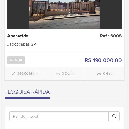
Aparecida
Ref.: 6008
Jaboticabal, SP
R$ 190.000,00
VENDA
346.00 M²m²
0 Dorm.
0 Gar.
PESQUISA RÁPIDA