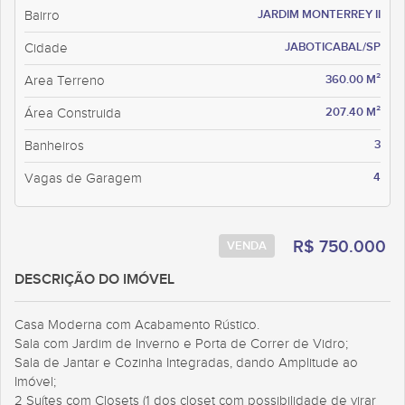
JARDIM MONTERREY II
Bairro
JABOTICABAL/SP
Cidade
360.00 M²
Area Terreno
207.40 M²
Área Construida
3
Banheiros
4
Vagas de Garagem
R$ 750.000
VENDA
DESCRIÇÃO DO IMÓVEL
Casa Moderna com Acabamento Rústico.
Sala com Jardim de Inverno e Porta de Correr de Vidro;
Sala de Jantar e Cozinha Integradas, dando Amplitude ao
Imóvel;
2 Suítes com Closets (1 dos closet com possibilidade de virar