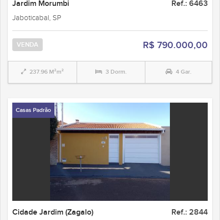
Jardim Morumbi
Ref.: 6463
Jaboticabal, SP
R$ 790.000,00
VENDA
237.96 M²m²
3 Dorm.
4 Gar.
Casas Padrão
Cidade Jardim (Zagalo)
Ref.: 2844