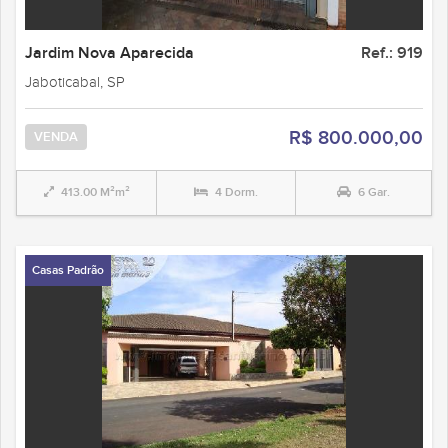
Jardim Nova Aparecida
Ref.: 919
Jaboticabal, SP
R$ 800.000,00
VENDA
413.00 M²m²
4 Dorm.
6 Gar.
Casas Padrão