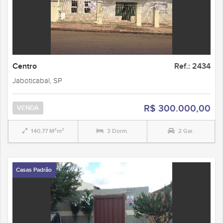
Centro
Ref.: 2434
Jaboticabal, SP
R$ 300.000,00
VENDA
140.77 M²m²
3 Dorm.
2 Gar.
Casas Padrão