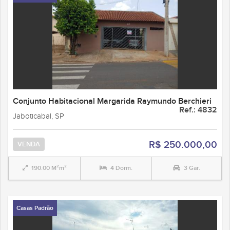
Conjunto Habitacional Margarida Raymundo Berchieri
Ref.: 4832
Jaboticabal, SP
R$ 250.000,00
VENDA
190.00 M²m²
4 Dorm.
3 Gar.
Casas Padrão