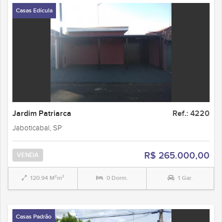
Casas Edícula
Jardim Patriarca
Ref.: 4220
Jaboticabal, SP
R$ 265.000,00
VENDA
120.94 M²m²
0 Dorm.
1 Gar.
Casas Padrão