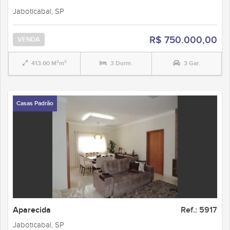
Jaboticabal, SP
R$ 750.000,00
VENDA
413.00 M²m²
3 Dorm.
3 Gar.
Casas Padrão
Aparecida
Ref.: 5917
Jaboticabal, SP