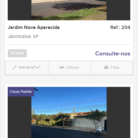
Jardim Nova Aparecida
Ref.: 204
Jaboticabal, SP
Consulte-nos
VENDA
400.00 M²m²
3 Dorm.
7 Gar.
Casas Padrão