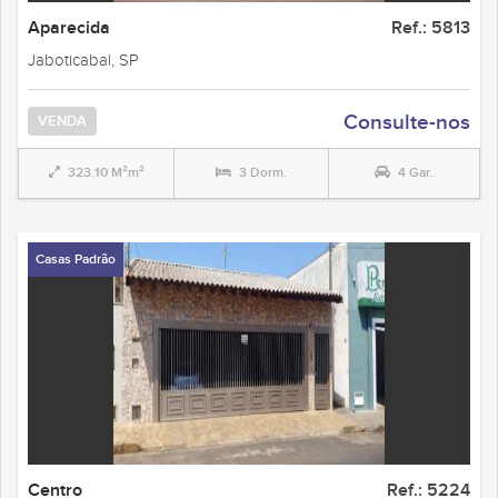
Aparecida
Ref.: 5813
Jaboticabal, SP
Consulte-nos
VENDA
323.10 M²m²
3 Dorm.
4 Gar.
Casas Padrão
Centro
Ref.: 5224