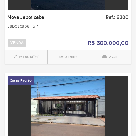
Nova Jaboticabal
Ref.: 6300
Jaboticabal, SP
R$ 600.000,00
VENDA
161.50 M²m²
3 Dorm.
2 Gar.
Casas Padrão