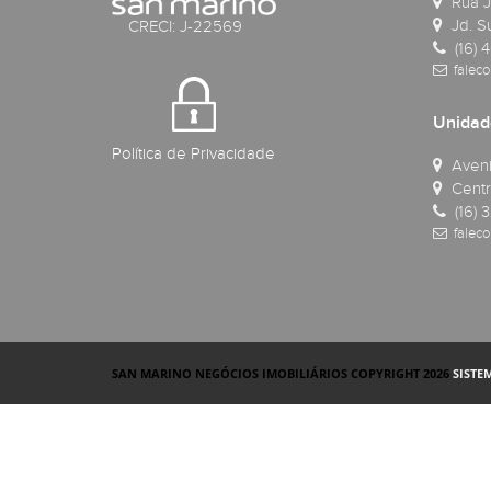
Rua J
Jd. Su
CRECI: J-22569
(16) 
faleco
Unida
Política de Privacidade
Avenid
Centro
(16) 
faleco
SAN MARINO NEGÓCIOS IMOBILIÁRIOS COPYRIGHT 2026
SISTE