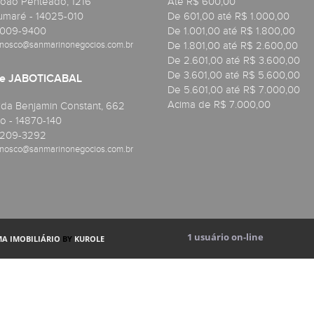
oão Penteado, 1216
Até R$ 600,00
maré - 14025-010
De 601,00 até R$ 1.000,00
4009-9400
De 1.001,00 até R$ 1.800,00
nosco@sanmarinonegocios.com.br
De 1.801,00 até R$ 2.600,00
De 2.601,00 até R$ 3.600,00
De 3.601,00 até R$ 5.600,00
de JABOTICABAL
De 5.601,00 até R$ 7.000,00
Acima de R$ 7.000,00
a Benjamin Constant, 662
 - 14870-140
3209-3292
nosco@sanmarinonegocios.com.br
1
usuário on-line
MA IMOBILIÁRIO
BY
KUROLE